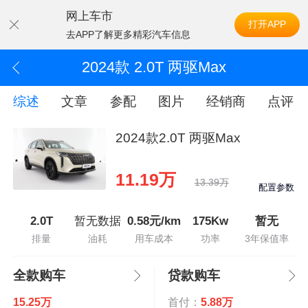
网上车市
打开APP
去APP了解更多精彩汽车信息
2024款 2.0T 两驱Max
综述
文章
参配
图片
经销商
点评
2024款2.0T 两驱Max
11.19万
13.39万
配置参数
2.0T
暂无数据
0.58元/km
175Kw
暂无
排量
油耗
用车成本
功率
3年保值率
全款购车
贷款购车
15.25万
首付：
5.88万