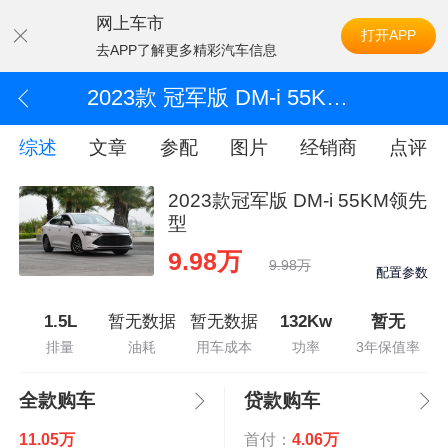
网上车市
打开APP
去APP了解更多精彩汽车信息
2023款 冠军版 DM-i 55KM领先型
综述
文章
参配
图片
经销商
点评
2023款冠军版 DM-i 55KM领先
型
9.98万
9.98万
配置参数
1.5L
暂无数据
暂无数据
132Kw
暂无
排量
油耗
用车成本
功率
3年保值率
全款购车
贷款购车
11.05万
首付：
4.06万