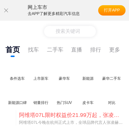
网上车市
打开APP
去APP了解更多精彩汽车信息
搜索关键词
首页
找车
二手车
直播
排行
更多
条件选车
上市新车
豪华车
新能源
豪华二手车
新能源口碑
销量排行
热门SUV
皮卡车
对比
阿维塔07L限时权益价21.99万起，张凌赫成首位车主
阿维塔07L今晚在杭州正式上市，全球品牌代言人张凌赫现场提车，成为这台车的第一位主人。三个版本：Elite纯电版22.99万，Max+后驱纯电版24.99万，Ultra三电机四驱版27.99万。