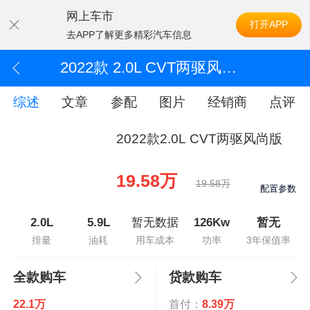
网上车市
打开APP
去APP了解更多精彩汽车信息
2022款 2.0L CVT两驱风尚版
综述
文章
参配
图片
经销商
点评
2022款2.0L CVT两驱风尚版
19.58万
19.58万
配置参数
2.0L
5.9L
暂无数据
126Kw
暂无
排量
油耗
用车成本
功率
3年保值率
全款购车
贷款购车
22.1万
首付：
8.39万