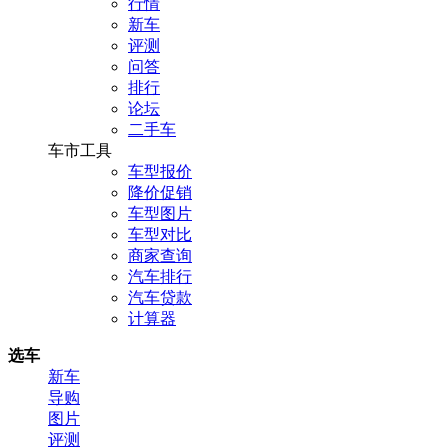
行情
新车
评测
问答
排行
论坛
二手车
车市工具
车型报价
降价促销
车型图片
车型对比
商家查询
汽车排行
汽车贷款
计算器
选车
新车
导购
图片
评测