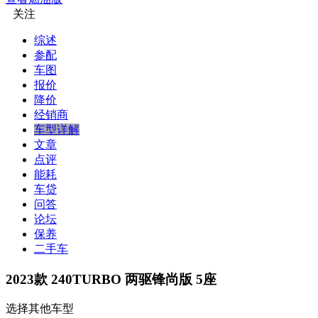
关注
综述
参配
车图
报价
降价
经销商
车型详解
文章
点评
能耗
车贷
问答
论坛
保养
二手车
2023款 240TURBO 两驱锋尚版 5座
选择其他车型