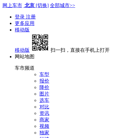
网上车市
北京
[切换]
全部城市>>
登录
注册
更多应用
移动版
移动版
扫一扫，直接在手机上打开
网站地图
车市频道
车型
报价
降价
图片
选车
对比
资讯
商家
视频
独家