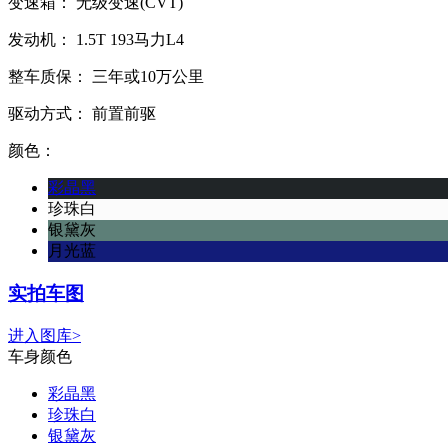
变速箱：
无级变速(CVT)
发动机：
1.5T
193马力L4
整车质保：
三年或10万公里
驱动方式：
前置前驱
颜色：
彩晶黑
珍珠白
银黛灰
月光蓝
实拍车图
进入图库>
车身颜色
彩晶黑
珍珠白
银黛灰