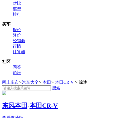
对比
车型
排行
买车
报价
降价
经销商
行情
计算器
社区
问答
论坛
网上车市
>
汽车大全
>
本田
>
本田CR-V
>
综述
搜索
东风本田
-
本田CR-V
查看燃油版