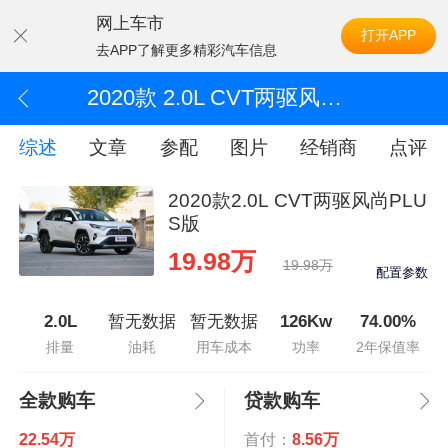
网上车市
打开APP
去APP了解更多精彩汽车信息
2020款 2.0L CVT两驱风尚PLUS版
综述
文章
参配
图片
经销商
点评
2020款2.0L CVT两驱风尚PLU
S版
19.98万
19.98万
配置参数
2.0L
暂无数据
暂无数据
126Kw
74.00%
排量
油耗
用车成本
功率
2年保值率
全款购车
贷款购车
22.54万
首付：
8.56万