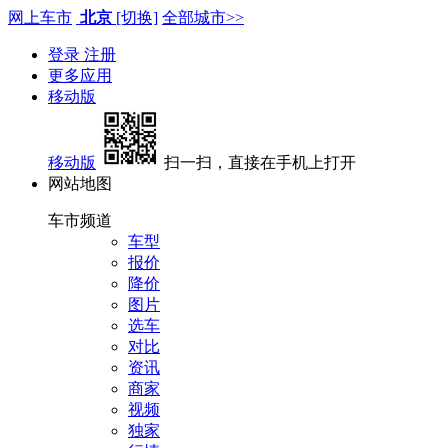
网上车市
北京
[切换]
全部城市>>
登录
注册
更多应用
移动版
移动版
扫一扫，直接在手机上打开
网站地图
车市频道
车型
报价
降价
图片
选车
对比
资讯
商家
视频
独家