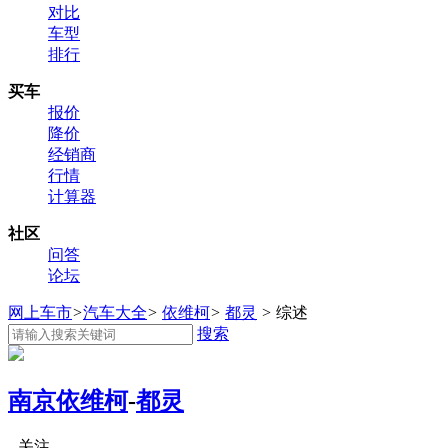
对比
车型
排行
买车
报价
降价
经销商
行情
计算器
社区
问答
论坛
网上车市
>
汽车大全
>
依维柯
>
都灵
>
综述
搜索
南京依维柯
-
都灵
关注