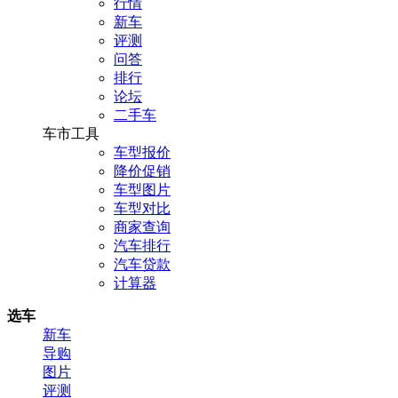
行情
新车
评测
问答
排行
论坛
二手车
车市工具
车型报价
降价促销
车型图片
车型对比
商家查询
汽车排行
汽车贷款
计算器
选车
新车
导购
图片
评测