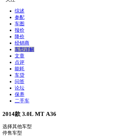
综述
参配
车图
报价
降价
经销商
车型详解
文章
点评
能耗
车贷
问答
论坛
保养
二手车
2014款 3.0L MT A36
选择其他车型
停售车型