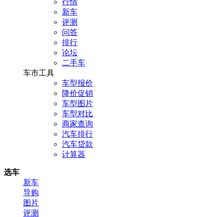
行情
新车
评测
问答
排行
论坛
二手车
车市工具
车型报价
降价促销
车型图片
车型对比
商家查询
汽车排行
汽车贷款
计算器
选车
新车
导购
图片
评测