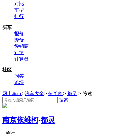
对比
车型
排行
买车
报价
降价
经销商
行情
计算器
社区
问答
论坛
网上车市
>
汽车大全
>
依维柯
>
都灵
>
综述
搜索
南京依维柯
-
都灵
关注