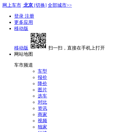
网上车市
北京
[切换]
全部城市>>
登录
注册
更多应用
移动版
移动版
扫一扫，直接在手机上打开
网站地图
车市频道
车型
报价
降价
图片
选车
对比
资讯
商家
视频
独家