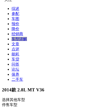
综述
参配
车图
报价
降价
经销商
车型详解
文章
点评
能耗
车贷
问答
论坛
保养
二手车
2014款 2.8L MT V36
选择其他车型
停售车型