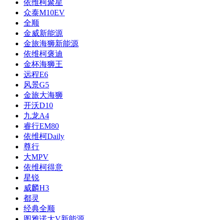
依维柯聚星
众泰M10EV
全顺
金威新能源
金旅海狮新能源
依维柯褒迪
金杯海狮王
远程E6
风景G5
金旅大海狮
开沃D10
九龙A4
睿行EM80
依维柯Daily
尊行
大MPV
依维柯得意
星锐
威麟H3
都灵
经典全顺
图雅诺大V新能源