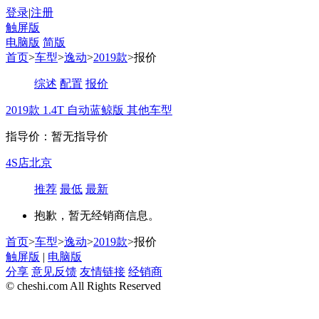
登录
|
注册
触屏版
电脑版
简版
首页
>
车型
>
逸动
>
2019款
>报价
综述
配置
报价
2019款 1.4T 自动蓝鲸版
其他车型
指导价：暂无指导价
4S店
北京
推荐
最低
最新
抱歉，暂无经销商信息。
首页
>
车型
>
逸动
>
2019款
>报价
触屏版
|
电脑版
分享
意见反馈
友情链接
经销商
© cheshi.com All Rights Reserved