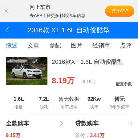
网上车市
打开APP
去APP了解更多精彩汽车信息
2016款 XT 1.6L 自动俊酷型
综述
文章
参配
图片
经销商
点评
2016款XT 1.6L 自动俊酷型
8.19万
8.19万
配置参数
1.6L
7.2L
暂无数据
92Kw
暂无
排量
油耗
用车成本
功率
3年保值率
全款购车
贷款购车
9.15万
首付：
3.41万