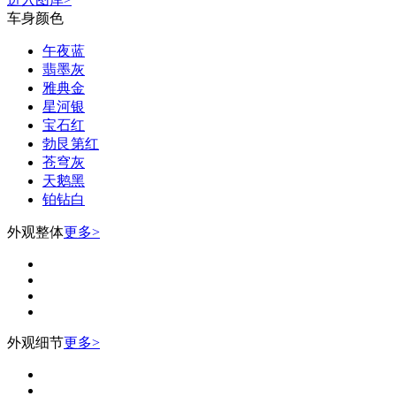
车身颜色
午夜蓝
翡墨灰
雅典金
星河银
宝石红
勃艮第红
苍穹灰
天鹅黑
铂钻白
外观整体
更多>
外观细节
更多>