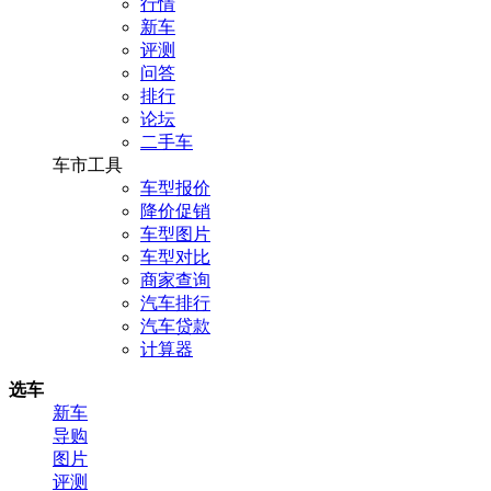
行情
新车
评测
问答
排行
论坛
二手车
车市工具
车型报价
降价促销
车型图片
车型对比
商家查询
汽车排行
汽车贷款
计算器
选车
新车
导购
图片
评测