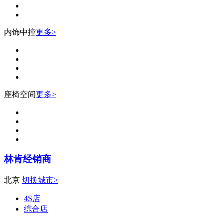
内饰中控
更多>
座椅空间
更多>
林肯经销商
北京
切换城市>
4S店
综合店