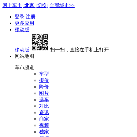
网上车市
北京
[切换]
全部城市>>
登录
注册
更多应用
移动版
移动版
扫一扫，直接在手机上打开
网站地图
车市频道
车型
报价
降价
图片
选车
对比
资讯
商家
视频
独家