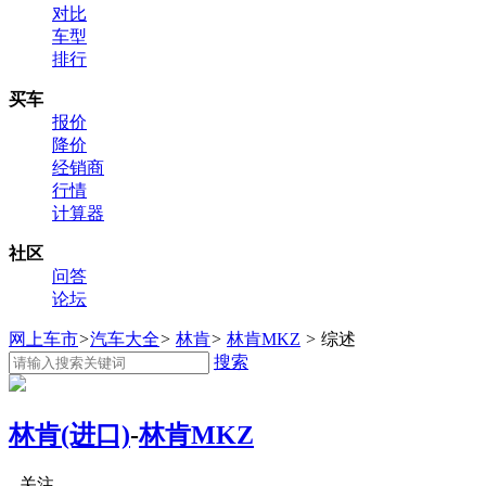
对比
车型
排行
买车
报价
降价
经销商
行情
计算器
社区
问答
论坛
网上车市
>
汽车大全
>
林肯
>
林肯MKZ
>
综述
搜索
林肯(进口)
-
林肯MKZ
关注