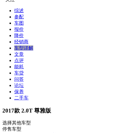
综述
参配
车图
报价
降价
经销商
车型详解
文章
点评
能耗
车贷
问答
论坛
保养
二手车
2017款 2.0T 尊雅版
选择其他车型
停售车型