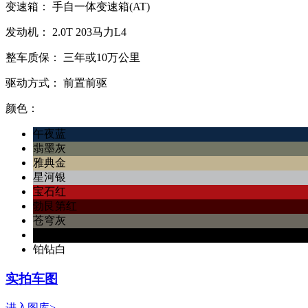
变速箱：
手自一体变速箱(AT)
发动机：
2.0T
203马力L4
整车质保：
三年或10万公里
驱动方式：
前置前驱
颜色：
午夜蓝
翡墨灰
雅典金
星河银
宝石红
勃艮第红
苍穹灰
天鹅黑
铂钻白
实拍车图
进入图库>