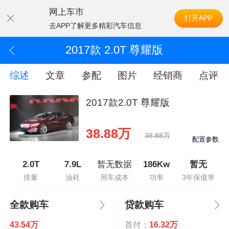
网上车市
打开APP
去APP了解更多精彩汽车信息
2017款 2.0T 尊耀版
综述
文章
参配
图片
经销商
点评
2017款2.0T 尊耀版
38.88万
38.88万
配置参数
2.0T
7.9L
暂无数据
186Kw
暂无
排量
油耗
用车成本
功率
3年保值率
全款购车
贷款购车
43.54万
首付：
16.32万