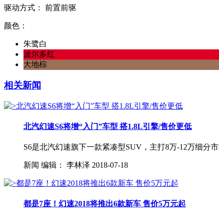
驱动方式：
前置前驱
颜色：
朱鹭白
波尔多红
大地棕
相关新闻
北汽幻速S6将增“入门”车型 搭1.8L引擎/售价更低
S6是北汽幻速旗下一款紧凑型SUV，主打8万-12万细分市场
新闻
编辑：
李林泽
2018-07-18
都是7座！幻速2018将推出6款新车 售价5万元起