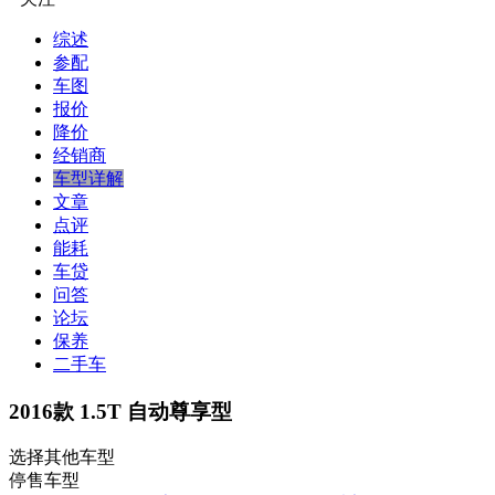
综述
参配
车图
报价
降价
经销商
车型详解
文章
点评
能耗
车贷
问答
论坛
保养
二手车
2016款 1.5T 自动尊享型
选择其他车型
停售车型