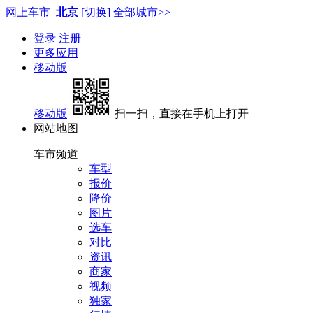
网上车市
北京
[切换]
全部城市>>
登录
注册
更多应用
移动版
移动版
扫一扫，直接在手机上打开
网站地图
车市频道
车型
报价
降价
图片
选车
对比
资讯
商家
视频
独家