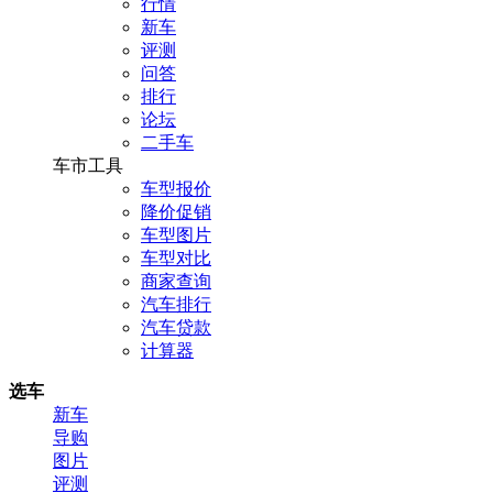
行情
新车
评测
问答
排行
论坛
二手车
车市工具
车型报价
降价促销
车型图片
车型对比
商家查询
汽车排行
汽车贷款
计算器
选车
新车
导购
图片
评测