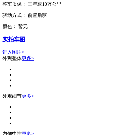
整车质保：
三年或10万公里
驱动方式：
前置后驱
颜色：
暂无
实拍车图
进入图库>
外观整体
更多>
外观细节
更多>
内饰中控
更多>