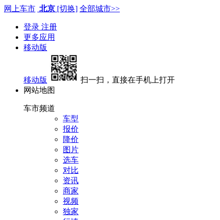
网上车市
北京
[切换]
全部城市>>
登录
注册
更多应用
移动版
移动版
扫一扫，直接在手机上打开
网站地图
车市频道
车型
报价
降价
图片
选车
对比
资讯
商家
视频
独家