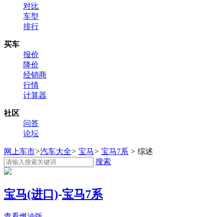
对比
车型
排行
买车
报价
降价
经销商
行情
计算器
社区
问答
论坛
网上车市
>
汽车大全
>
宝马
>
宝马7系
>
综述
搜索
宝马(进口)
-
宝马7系
查看燃油版