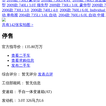
型
2010款 730Li 豪华型
2010款 750Li 4.4T
2010款 740Li 悦世版
型
2009款 740Li 3.0T 领先型
2009款 730Li 3.0L 豪华型
2009款 
2006款 730Li 3.0
2006款 740Li 4.0
2006款 760Li 6.0L Indivi
动 单电视
2004款 735Li 3.6L 自动
2004款 760Li 6.0L 自动 中规
共有142张实拍图 >
停售
官方指导价：
135.80万万
查看二手车
查看求购信息
发布二手车
综合评分：
暂无评分
发表点评
工信部能耗：
暂无信息
变速箱：
手自一体变速箱(AT)
发动机：
3.0T
326马力L6