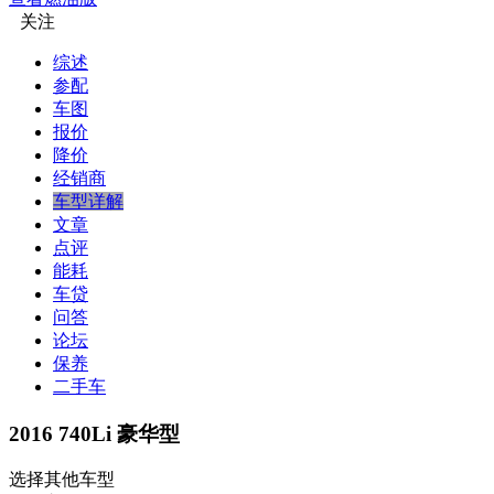
关注
综述
参配
车图
报价
降价
经销商
车型详解
文章
点评
能耗
车贷
问答
论坛
保养
二手车
2016 740Li 豪华型
选择其他车型