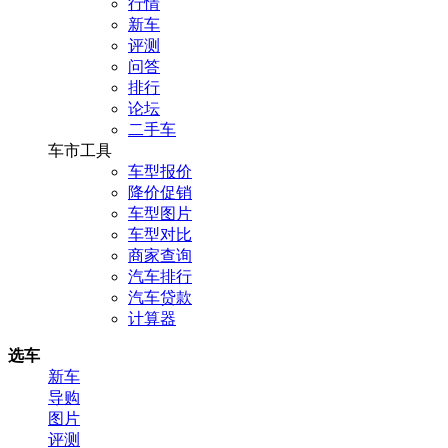
行情
新车
评测
问答
排行
论坛
二手车
车市工具
车型报价
降价促销
车型图片
车型对比
商家查询
汽车排行
汽车贷款
计算器
选车
新车
导购
图片
评测