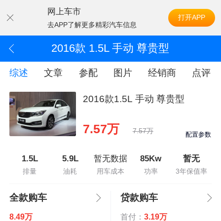
网上车市
打开APP
去APP了解更多精彩汽车信息
2016款 1.5L 手动 尊贵型
综述
文章
参配
图片
经销商
点评
2016款1.5L 手动 尊贵型
7.57万
7.57万
配置参数
1.5L
5.9L
暂无数据
85Kw
暂无
排量
油耗
用车成本
功率
3年保值率
全款购车
贷款购车
8.49万
首付：
3.19万