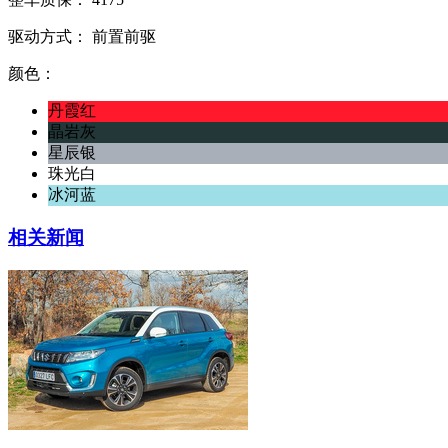
驱动方式：
前置前驱
颜色：
丹霞红
晶岩灰
星辰银
珠光白
冰河蓝
相关新闻