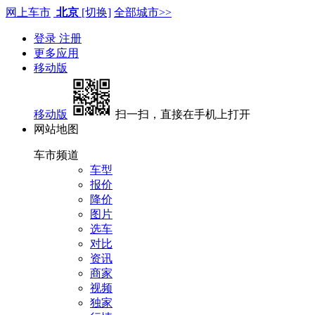
网上车市
北京
[切换]
全部城市>>
登录
注册
更多应用
移动版
移动版
扫一扫，直接在手机上打开
网站地图
车市频道
车型
报价
降价
图片
选车
对比
资讯
商家
视频
独家