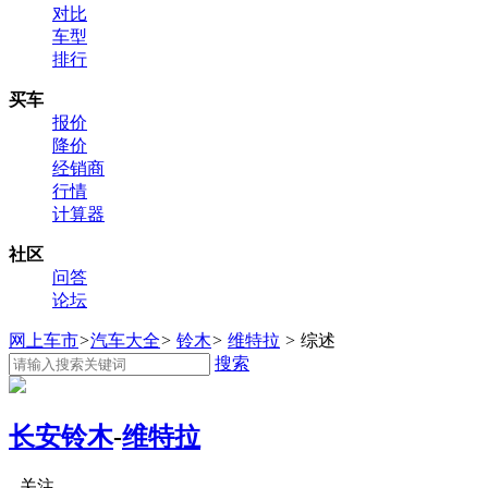
对比
车型
排行
买车
报价
降价
经销商
行情
计算器
社区
问答
论坛
网上车市
>
汽车大全
>
铃木
>
维特拉
>
综述
搜索
长安铃木
-
维特拉
关注