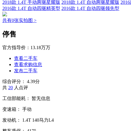
2018款 1.4T 手动两驱星耀版
2018款 1.4T 自动两驱星耀版
201
2016款 1.4T 自动四驱精英型
2016款 1.4T 自动四驱领先型
共有0张实拍图 >
停售
官方指导价：
13.18万万
查看二手车
查看求购信息
发布二手车
综合评分：
4.39分
共
20
人点评
工信部能耗：
暂无信息
变速箱：
手动
发动机：
1.4T
140马力L4
整车质保：
4175