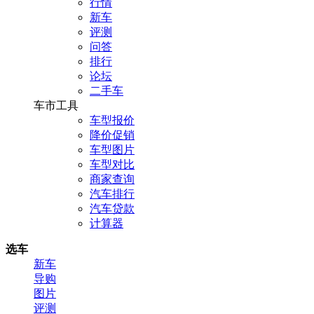
行情
新车
评测
问答
排行
论坛
二手车
车市工具
车型报价
降价促销
车型图片
车型对比
商家查询
汽车排行
汽车贷款
计算器
选车
新车
导购
图片
评测