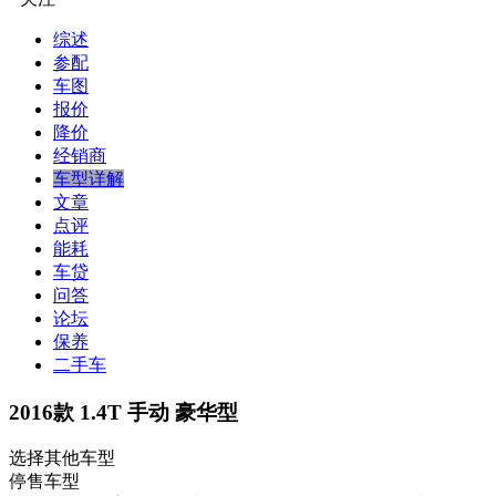
综述
参配
车图
报价
降价
经销商
车型详解
文章
点评
能耗
车贷
问答
论坛
保养
二手车
2016款 1.4T 手动 豪华型
选择其他车型
停售车型