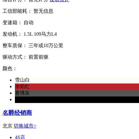
工信部能耗：
暂无信息
变速箱：
自动
发动机：
1.5L
109马力L4
整车质保：
三年或10万公里
驱动方式：
前置前驱
颜色：
雪山白
赤焰红
赛博灰
耀石黑
名爵经销商
北京
切换城市>
4S店