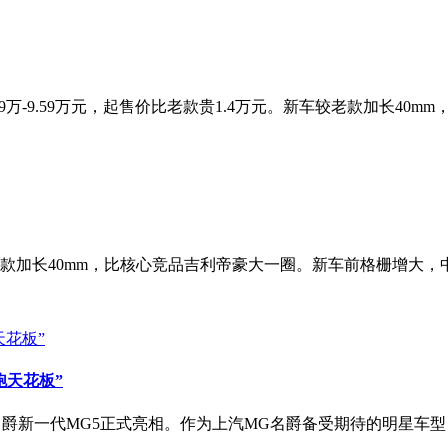
9万-9.59万元，起售价比老款贵1.4万元。新车较老款加长40m
款加长40mm，比核心竞品吉利帝豪大一圈。新车前格栅增大，中网酷似
跑天花板”
G名爵新一代MG5正式亮相。作为上汽MG名爵备受期待的明星车型