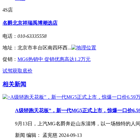
4S店
名爵北京祥瑞禹博潮选店
电话：
010-63335558
地址：
北京市丰台区南四环西...
促销：
MG6热销中 促销优惠高达1.2万元
试驾
获取底价
相关新闻
A级轿跑天花板”，新一代MG5正式上市，惊爆一口价6.5
9月13日，上汽MG名爵奔赴山东淄博，以一场独特的人间烟火
新闻
编辑：
孟宪慈
2024-09-13