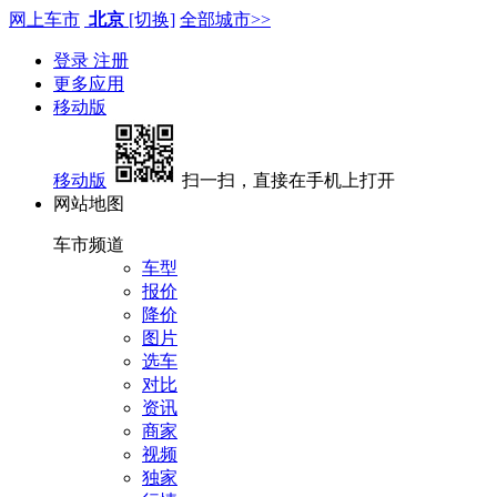
网上车市
北京
[切换]
全部城市>>
登录
注册
更多应用
移动版
移动版
扫一扫，直接在手机上打开
网站地图
车市频道
车型
报价
降价
图片
选车
对比
资讯
商家
视频
独家