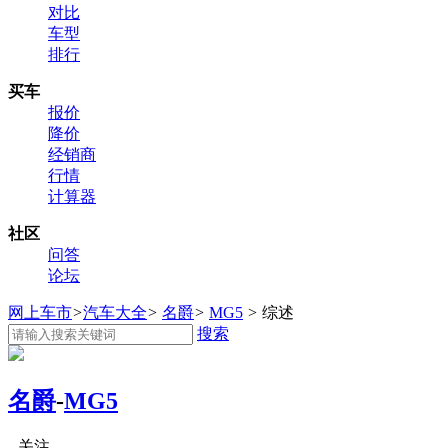
对比
车型
排行
买车
报价
降价
经销商
行情
计算器
社区
问答
论坛
网上车市
>
汽车大全
>
名爵
>
MG5
>
综述
搜索
名爵
-
MG5
关注