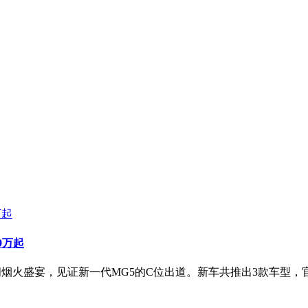
9万起
盛宴，见证新一代MG5的C位出道。新车共推出3款车型，官方售价8.