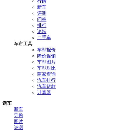
行情
新车
评测
问答
排行
论坛
二手车
车市工具
车型报价
降价促销
车型图片
车型对比
商家查询
汽车排行
汽车贷款
计算器
选车
新车
导购
图片
评测