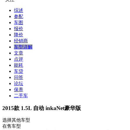
综述
参配
车图
报价
降价
经销商
车型详解
文章
点评
能耗
车贷
问答
论坛
保养
二手车
2015款 1.5L 自动 inkaNet豪华版
选择其他车型
在售车型