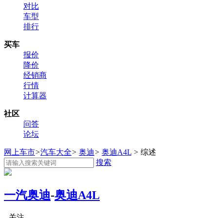
对比
车型
排行
买车
报价
降价
经销商
行情
计算器
社区
问答
论坛
网上车市
>
汽车大全
>
奥迪
>
奥迪A4L
>
综述
搜索
一汽奥迪
-
奥迪A4L
关注