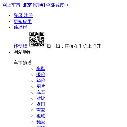
网上车市
北京
[切换]
全部城市>>
登录
注册
更多应用
移动版
移动版
扫一扫，直接在手机上打开
网站地图
车市频道
车型
报价
降价
图片
选车
对比
资讯
商家
视频
独家