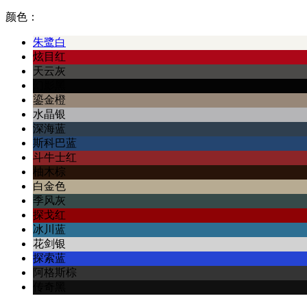
颜色：
朱鹭白
炫目红
天云灰
幻影黑
鎏金橙
水晶银
深海蓝
斯科巴蓝
斗牛士红
柚木棕
白金色
季风灰
探戈红
冰川蓝
花剑银
探索蓝
阿格斯棕
传奇黑