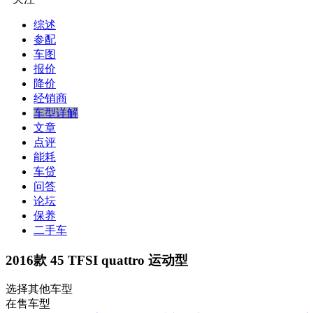
综述
参配
车图
报价
降价
经销商
车型详解
文章
点评
能耗
车贷
问答
论坛
保养
二手车
2016款 45 TFSI quattro 运动型
选择其他车型
在售车型