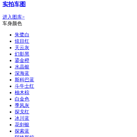
实拍车图
进入图库>
车身颜色
朱鹭白
炫目红
天云灰
幻影黑
鎏金橙
水晶银
深海蓝
斯科巴蓝
斗牛士红
柚木棕
白金色
季风灰
探戈红
冰川蓝
花剑银
探索蓝