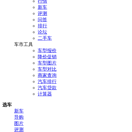
行情
新车
评测
问答
排行
论坛
二手车
车市工具
车型报价
降价促销
车型图片
车型对比
商家查询
汽车排行
汽车贷款
计算器
选车
新车
导购
图片
评测