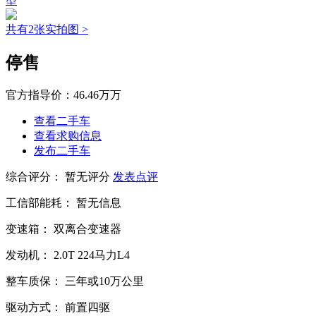
型
共有2张实拍图 >
停售
官方指导价：
46.46万万
查看二手车
查看求购信息
发布二手车
综合评分：
暂无评分
发表点评
工信部能耗：
暂无信息
变速箱：
双离合变速器
发动机：
2.0T
224马力L4
整车质保：
三年或10万公里
驱动方式：
前置四驱