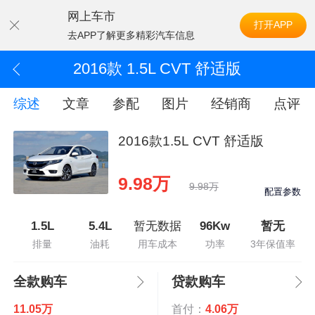
网上车市
打开APP
去APP了解更多精彩汽车信息
2016款 1.5L CVT 舒适版
综述
文章
参配
图片
经销商
点评
2016款1.5L CVT 舒适版
9.98万
9.98万
配置参数
1.5L
5.4L
暂无数据
96Kw
暂无
排量
油耗
用车成本
功率
3年保值率
全款购车
贷款购车
11.05万
首付：
4.06万