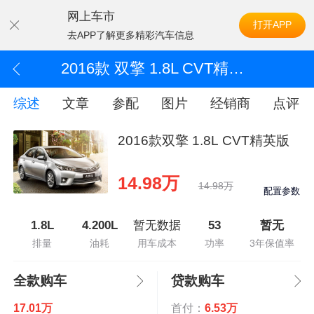
网上车市
打开APP
去APP了解更多精彩汽车信息
2016款 双擎 1.8L CVT精英版
综述
文章
参配
图片
经销商
点评
2016款双擎 1.8L CVT精英版
14.98万
14.98万
配置参数
1.8L
4.200L
暂无数据
53
暂无
排量
油耗
用车成本
功率
3年保值率
全款购车
贷款购车
17.01万
首付：
6.53万