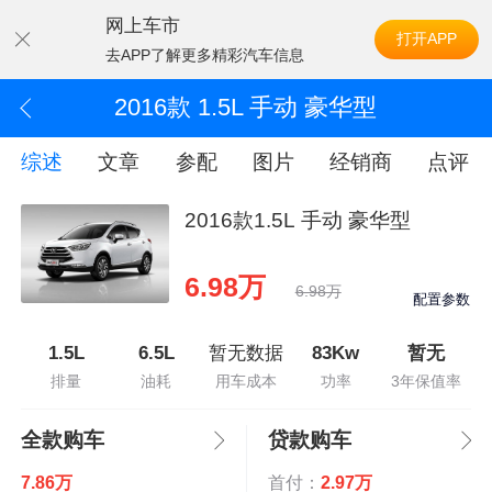
网上车市
打开APP
去APP了解更多精彩汽车信息
2016款 1.5L 手动 豪华型
综述
文章
参配
图片
经销商
点评
2016款1.5L 手动 豪华型
6.98万
6.98万
配置参数
1.5L
6.5L
暂无数据
83Kw
暂无
排量
油耗
用车成本
功率
3年保值率
全款购车
贷款购车
7.86万
首付：
2.97万