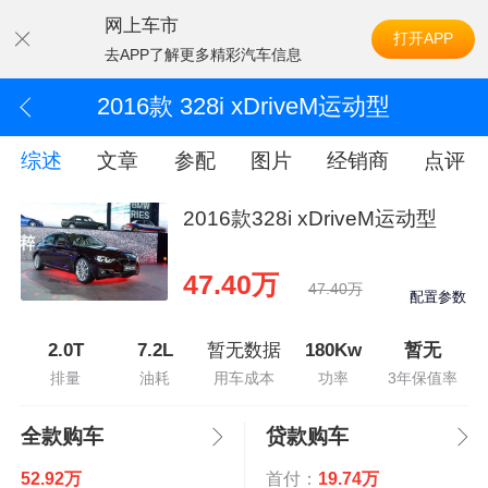
网上车市
打开APP
去APP了解更多精彩汽车信息
2016款 328i xDriveM运动型
综述
文章
参配
图片
经销商
点评
2016款328i xDriveM运动型
47.40万
47.40万
配置参数
2.0T
7.2L
暂无数据
180Kw
暂无
排量
油耗
用车成本
功率
3年保值率
全款购车
贷款购车
52.92万
首付：
19.74万