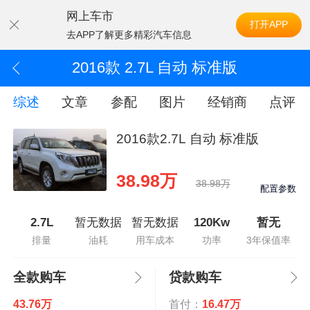
网上车市
打开APP
去APP了解更多精彩汽车信息
2016款 2.7L 自动 标准版
综述
文章
参配
图片
经销商
点评
2016款2.7L 自动 标准版
38.98万
38.98万
配置参数
2.7L
暂无数据
暂无数据
120Kw
暂无
排量
油耗
用车成本
功率
3年保值率
全款购车
贷款购车
43.76万
首付：
16.47万