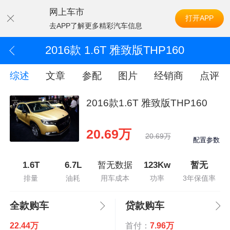
网上车市
打开APP
去APP了解更多精彩汽车信息
2016款 1.6T 雅致版THP160
综述
文章
参配
图片
经销商
点评
2016款1.6T 雅致版THP160
20.69万
20.69万
配置参数
1.6T
6.7L
暂无数据
123Kw
暂无
排量
油耗
用车成本
功率
3年保值率
全款购车
贷款购车
22.44万
首付：
7.96万