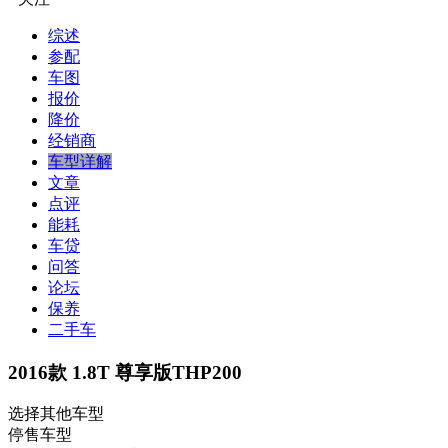
综述
参配
车图
报价
降价
经销商
车型详解
文章
点评
能耗
车贷
问答
论坛
保养
二手车
2016款 1.8T 尊享版THP200
选择其他车型
停售车型