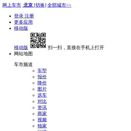
网上车市
北京
[切换]
全部城市>>
登录
注册
更多应用
移动版
移动版
扫一扫，直接在手机上打开
网站地图
车市频道
车型
报价
降价
图片
选车
对比
资讯
商家
视频
独家