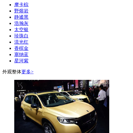
摩卡棕
野熔岩
静谧黑
浩瀚灰
太空银
珍珠白
流光红
香槟金
塞纳蓝
星河紫
外观整体
更多>