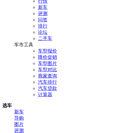
行情
新车
评测
问答
排行
论坛
二手车
车市工具
车型报价
降价促销
车型图片
车型对比
商家查询
汽车排行
汽车贷款
计算器
选车
新车
导购
图片
评测