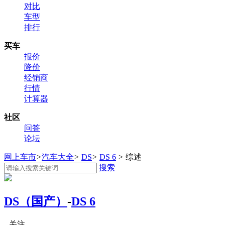
对比
车型
排行
买车
报价
降价
经销商
行情
计算器
社区
问答
论坛
网上车市
>
汽车大全
>
DS
>
DS 6
>
综述
搜索
DS（国产）
-
DS 6
关注