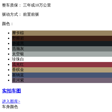
整车质保：
三年或10万公里
驱动方式：
前置前驱
颜色：
摩卡棕
野熔岩
静谧黑
浩瀚灰
太空银
珍珠白
流光红
香槟金
塞纳蓝
星河紫
实拍车图
进入图库>
车身颜色