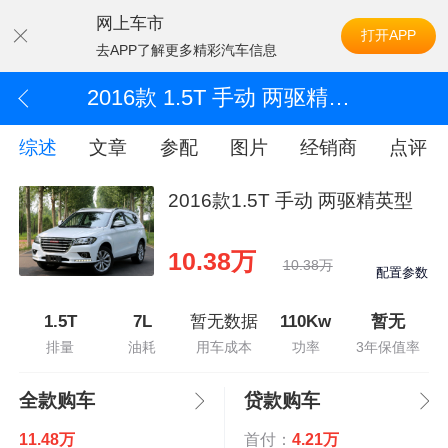
网上车市
打开APP
去APP了解更多精彩汽车信息
2016款 1.5T 手动 两驱精英型
综述
文章
参配
图片
经销商
点评
2016款1.5T 手动 两驱精英型
10.38万
10.38万
配置参数
1.5T
7L
暂无数据
110Kw
暂无
排量
油耗
用车成本
功率
3年保值率
全款购车
贷款购车
11.48万
首付：
4.21万