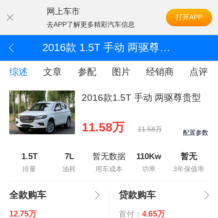
网上车市
打开APP
去APP了解更多精彩汽车信息
2016款 1.5T 手动 两驱尊贵型
综述
文章
参配
图片
经销商
点评
2016款1.5T 手动 两驱尊贵型
11.58万
11.58万
配置参数
1.5T
7L
暂无数据
110Kw
暂无
排量
油耗
用车成本
功率
3年保值率
全款购车
贷款购车
12.75万
首付：
4.65万