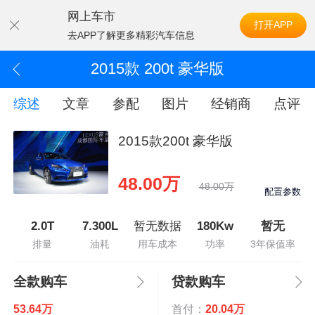
网上车市
打开APP
去APP了解更多精彩汽车信息
2015款 200t 豪华版
综述
文章
参配
图片
经销商
点评
2015款200t 豪华版
48.00万
48.00万
配置参数
2.0T
7.300L
暂无数据
180Kw
暂无
排量
油耗
用车成本
功率
3年保值率
全款购车
贷款购车
53.64万
首付：
20.04万