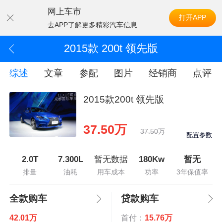
网上车市
打开APP
去APP了解更多精彩汽车信息
2015款 200t 领先版
综述
文章
参配
图片
经销商
点评
2015款200t 领先版
37.50万
37.50万
配置参数
2.0T
7.300L
暂无数据
180Kw
暂无
排量
油耗
用车成本
功率
3年保值率
全款购车
贷款购车
42.01万
首付：
15.76万