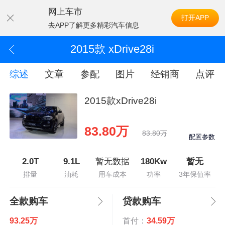
网上车市
打开APP
去APP了解更多精彩汽车信息
2015款 xDrive28i
综述
文章
参配
图片
经销商
点评
2015款xDrive28i
83.80万
83.80万
配置参数
2.0T
9.1L
暂无数据
180Kw
暂无
排量
油耗
用车成本
功率
3年保值率
全款购车
贷款购车
93.25万
首付：
34.59万