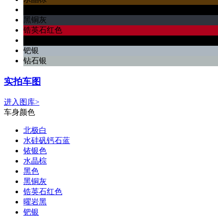
黑色
黑铜灰
锆英石红色
曜岩黑
钯银
钻石银
实拍车图
进入图库>
车身颜色
北极白
水硅矾钙石蓝
铱银色
水晶棕
黑色
黑铜灰
锆英石红色
曜岩黑
钯银