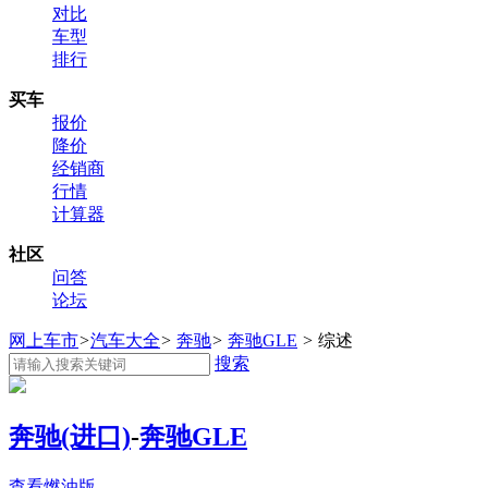
对比
车型
排行
买车
报价
降价
经销商
行情
计算器
社区
问答
论坛
网上车市
>
汽车大全
>
奔驰
>
奔驰GLE
>
综述
搜索
奔驰(进口)
-
奔驰GLE
查看燃油版