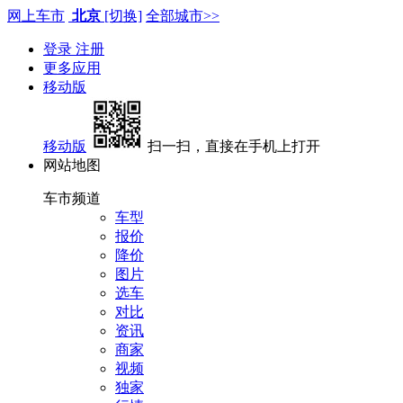
网上车市
北京
[切换]
全部城市>>
登录
注册
更多应用
移动版
移动版
扫一扫，直接在手机上打开
网站地图
车市频道
车型
报价
降价
图片
选车
对比
资讯
商家
视频
独家