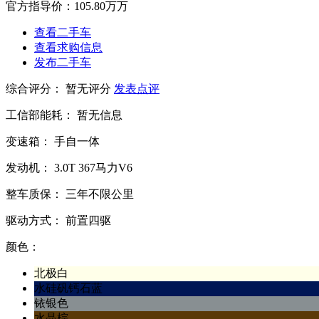
官方指导价：
105.80万万
查看二手车
查看求购信息
发布二手车
综合评分：
暂无评分
发表点评
工信部能耗：
暂无信息
变速箱：
手自一体
发动机：
3.0T
367马力V6
整车质保：
三年不限公里
驱动方式：
前置四驱
颜色：
北极白
水硅矾钙石蓝
铱银色
水晶棕