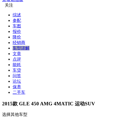
关注
综述
参配
车图
报价
降价
经销商
车型详解
文章
点评
能耗
车贷
问答
论坛
保养
二手车
2015款 GLE 450 AMG 4MATIC 运动SUV
选择其他车型