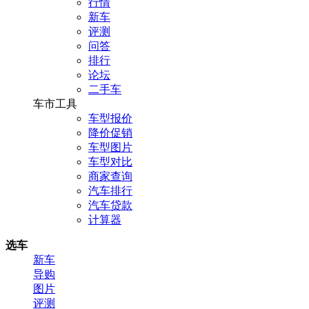
行情
新车
评测
问答
排行
论坛
二手车
车市工具
车型报价
降价促销
车型图片
车型对比
商家查询
汽车排行
汽车贷款
计算器
选车
新车
导购
图片
评测