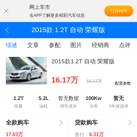
网上车市
打开APP
去APP了解更多精彩汽车信息
2015款 1.2T 自动 荣耀版
综述
文章
参配
图片
经销商
点评
2015款1.2T 自动 荣耀版
16.17万
16.17万
配置参数
1.2T
5.2L
暂无数据
100Kw
暂无
排量
油耗
用车成本
功率
3年保值率
全款购车
贷款购车
17.63万
首付：
6.31万