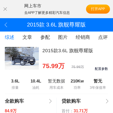
网上车市
打开APP
去APP了解更多精彩汽车信息
2015款 3.6L 旗舰尊耀版
综述
文章
参配
图片
经销商
点评
2015款3.6L 旗舰尊耀版
75.99万
75.99万
配置参数
3.6L
10.4L
暂无数据
210Kw
暂无
排量
油耗
用车成本
功率
3年保值率
全款购车
贷款购车
84.9万
首付：
31.71万