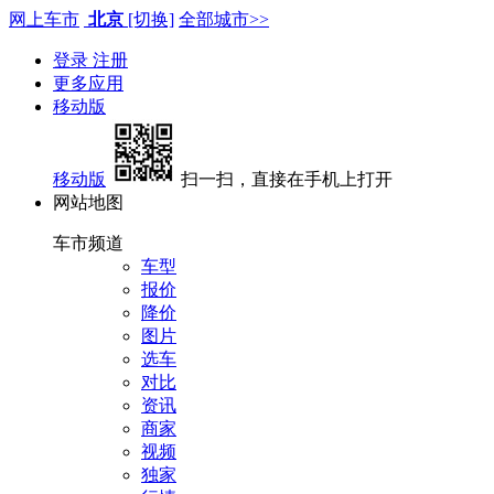
网上车市
北京
[切换]
全部城市>>
登录
注册
更多应用
移动版
移动版
扫一扫，直接在手机上打开
网站地图
车市频道
车型
报价
降价
图片
选车
对比
资讯
商家
视频
独家