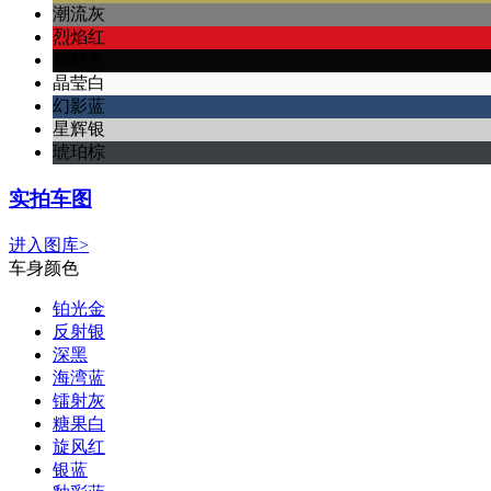
潮流灰
烈焰红
神秘黑
晶莹白
幻影蓝
星辉银
琥珀棕
实拍车图
进入图库>
车身颜色
铂光金
反射银
深黑
海湾蓝
镭射灰
糖果白
旋风红
银蓝