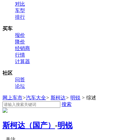
对比
车型
排行
买车
报价
降价
经销商
行情
计算器
社区
问答
论坛
网上车市
>
汽车大全
>
斯柯达
>
明锐
>
综述
搜索
斯柯达（国产）
-
明锐
关注