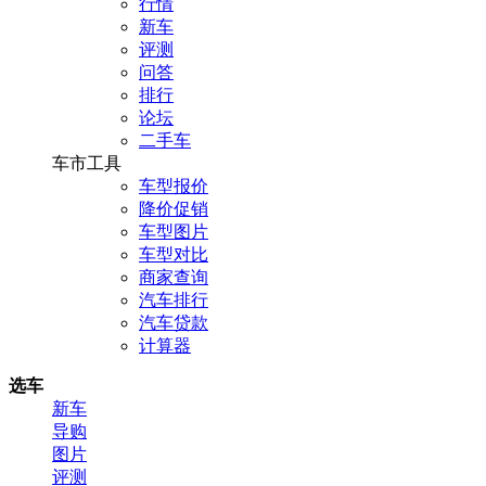
行情
新车
评测
问答
排行
论坛
二手车
车市工具
车型报价
降价促销
车型图片
车型对比
商家查询
汽车排行
汽车贷款
计算器
选车
新车
导购
图片
评测