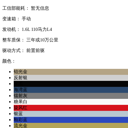
工信部能耗：
暂无信息
变速箱：
手动
发动机：
1.6L
110马力L4
整车质保：
三年或10万公里
驱动方式：
前置前驱
颜色：
铂光金
反射银
深黑
海湾蓝
镭射灰
糖果白
旋风红
银蓝
釉彩蓝
流光金