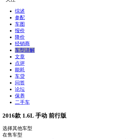
综述
参配
车图
报价
降价
经销商
车型详解
文章
点评
能耗
车贷
问答
论坛
保养
二手车
2016款 1.6L 手动 前行版
选择其他车型
在售车型