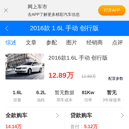
网上车市
打开APP
去APP了解更多精彩汽车信息
2016款 1.6L 手动 创行版
综述
文章
参配
图片
经销商
点评
2016款1.6L 手动 创行版
12.89万
12.89万
配置参数
1.6L
6.2L
暂无数据
81Kw
暂无
排量
油耗
用车成本
功率
3年保值率
全款购车
贷款购车
14.14万
首付：
5.12万