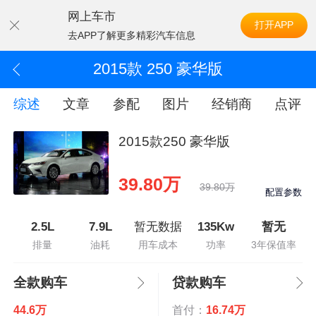
网上车市
打开APP
去APP了解更多精彩汽车信息
2015款 250 豪华版
综述
文章
参配
图片
经销商
点评
2015款250 豪华版
39.80万
39.80万
配置参数
2.5L
7.9L
暂无数据
135Kw
暂无
排量
油耗
用车成本
功率
3年保值率
全款购车
贷款购车
44.6万
首付：
16.74万