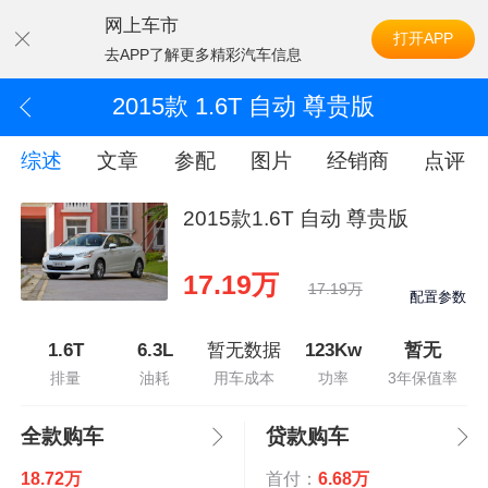
网上车市
打开APP
去APP了解更多精彩汽车信息
2015款 1.6T 自动 尊贵版
综述
文章
参配
图片
经销商
点评
2015款1.6T 自动 尊贵版
17.19万
17.19万
配置参数
1.6T
6.3L
暂无数据
123Kw
暂无
排量
油耗
用车成本
功率
3年保值率
全款购车
贷款购车
18.72万
首付：
6.68万