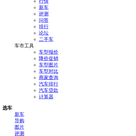
行情
新车
评测
问答
排行
论坛
二手车
车市工具
车型报价
降价促销
车型图片
车型对比
商家查询
汽车排行
汽车贷款
计算器
选车
新车
导购
图片
评测