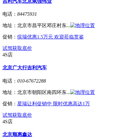
吉利汽车北京斌强伟业
电话：
84475931
地址：
北京市昌平区邓庄村东...
促销：
缤瑞优惠1.5万元 欢迎莅临赏鉴
试驾
获取底价
4S店
北京广大行吉利汽车
电话：
010-67672288
地址：
北京市朝阳区南四环东...
促销：
星瑞让利促销中 限时优惠高达1万
试驾
获取底价
4S店
北京顺惠鑫达