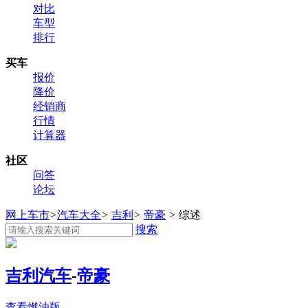
对比
车型
排行
买车
报价
降价
经销商
行情
计算器
社区
问答
论坛
网上车市
>
汽车大全
>
吉利
>
帝豪
>
综述
搜索
吉利汽车
-
帝豪
查看燃油版