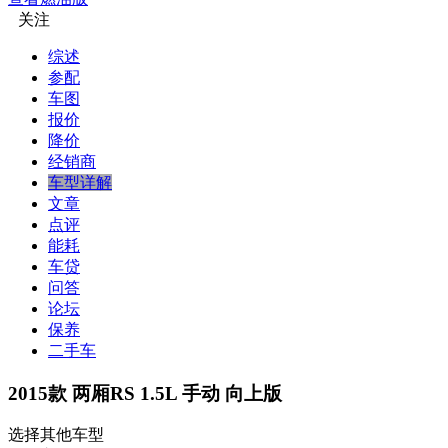
关注
综述
参配
车图
报价
降价
经销商
车型详解
文章
点评
能耗
车贷
问答
论坛
保养
二手车
2015款 两厢RS 1.5L 手动 向上版
选择其他车型