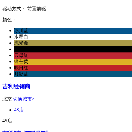
驱动方式：
前置前驱
颜色：
冰川蓝
水墨白
流光金
墨玉黑
云母红
锋芒黄
映日红
月影蓝
吉利经销商
北京
切换城市>
4S店
4S店