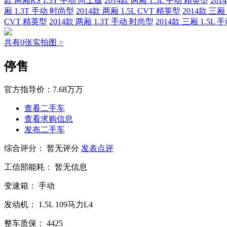
款 两厢RS 1.3T 手动 向上版
2014款 两厢 1.5L 手动 精英型
201
厢 1.3T 手动 时尚型
2014款 两厢 1.5L CVT 精英型
2014款 三厢
CVT 精英型
2014款 两厢 1.3T 手动 时尚型
2014款 三厢 1.5L
共有0张实拍图 >
停售
官方指导价：
7.68万万
查看二手车
查看求购信息
发布二手车
综合评分：
暂无评分
发表点评
工信部能耗：
暂无信息
变速箱：
手动
发动机：
1.5L
109马力L4
整车质保：
4425