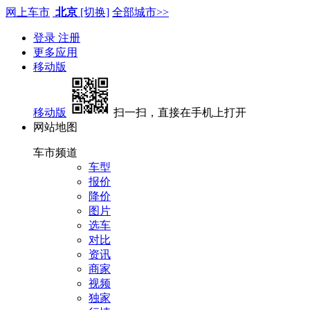
网上车市
北京
[切换]
全部城市>>
登录
注册
更多应用
移动版
移动版
扫一扫，直接在手机上打开
网站地图
车市频道
车型
报价
降价
图片
选车
对比
资讯
商家
视频
独家