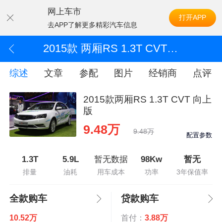
网上车市
打开APP
去APP了解更多精彩汽车信息
2015款 两厢RS 1.3T CVT 向上版
综述
文章
参配
图片
经销商
点评
2015款两厢RS 1.3T CVT 向上
版
9.48万
9.48万
配置参数
1.3T
5.9L
暂无数据
98Kw
暂无
排量
油耗
用车成本
功率
3年保值率
全款购车
贷款购车
10.52万
首付：
3.88万