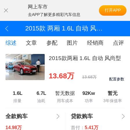
网上车市
打开APP
去APP了解更多精彩汽车信息
2015款 两厢 1.6L 自动 风尚型
综述
文章
参配
图片
经销商
点评
2015款两厢 1.6L 自动 风尚型
13.68万
13.68万
配置参数
1.6L
6.7L
暂无数据
92Kw
暂无
排量
油耗
用车成本
功率
3年保值率
全款购车
贷款购车
14.98万
首付：
5.41万