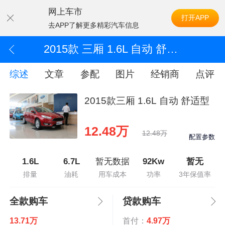
网上车市
打开APP
去APP了解更多精彩汽车信息
2015款 三厢 1.6L 自动 舒适型
综述
文章
参配
图片
经销商
点评
2015款三厢 1.6L 自动 舒适型
12.48万
12.48万
配置参数
1.6L
6.7L
暂无数据
92Kw
暂无
排量
油耗
用车成本
功率
3年保值率
全款购车
贷款购车
13.71万
首付：
4.97万