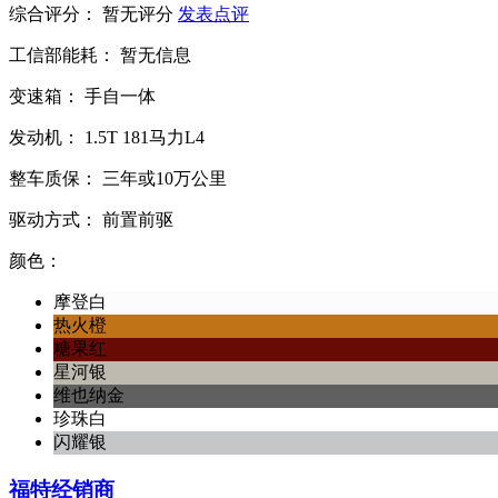
综合评分：
暂无评分
发表点评
工信部能耗：
暂无信息
变速箱：
手自一体
发动机：
1.5T
181马力L4
整车质保：
三年或10万公里
驱动方式：
前置前驱
颜色：
摩登白
热火橙
糖果红
星河银
维也纳金
珍珠白
闪耀银
福特经销商