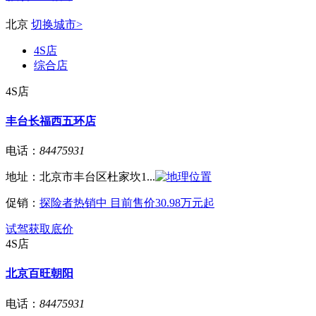
北京
切换城市>
4S店
综合店
4S店
丰台长福西五环店
电话：
84475931
地址：
北京市丰台区杜家坎1...
促销：
探险者热销中 目前售价30.98万元起
试驾
获取底价
4S店
北京百旺朝阳
电话：
84475931