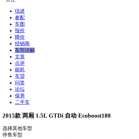
综述
参配
车图
报价
降价
经销商
车型详解
文章
点评
能耗
车贷
问答
论坛
保养
二手车
2015款 两厢 1.5L GTDi 自动 Ecoboost180
选择其他车型
停售车型