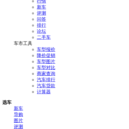
行情
新车
评测
问答
排行
论坛
二手车
车市工具
车型报价
降价促销
车型图片
车型对比
商家查询
汽车排行
汽车贷款
计算器
选车
新车
导购
图片
评测