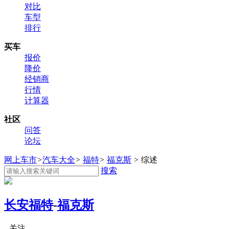
对比
车型
排行
买车
报价
降价
经销商
行情
计算器
社区
问答
论坛
网上车市
>
汽车大全
>
福特
>
福克斯
>
综述
搜索
长安福特
-
福克斯
关注