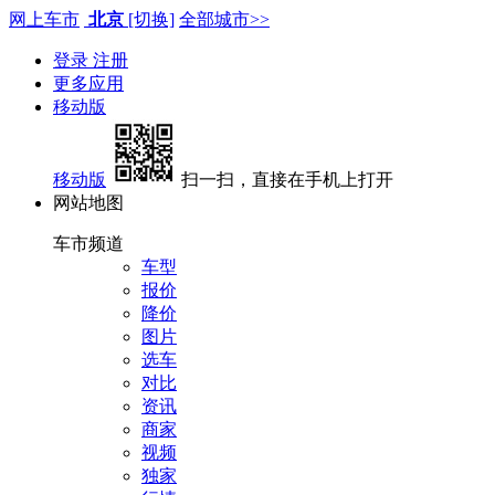
网上车市
北京
[切换]
全部城市>>
登录
注册
更多应用
移动版
移动版
扫一扫，直接在手机上打开
网站地图
车市频道
车型
报价
降价
图片
选车
对比
资讯
商家
视频
独家