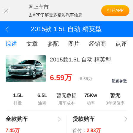
网上车市
打开APP
去APP了解更多精彩汽车信息
2015款 1.5L 自动 精英型
综述
文章
参配
图片
经销商
点评
2015款1.5L 自动 精英型
6.59万
6.59万
配置参数
1.5L
6.5L
暂无数据
75Kw
暂无
排量
油耗
用车成本
功率
3年保值率
全款购车
贷款购车
7.45万
首付：
2.83万