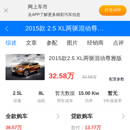
网上车市
打开APP
去APP了解更多精彩汽车信息
2015款 2.5 XL两驱混动尊雅版
综述
文章
参配
图片
经销商
点评
2015款2.5 XL两驱混动尊雅版
32.58万
32.58万
配置参数
2.5L
8L
暂无数据
15.00 Kw
暂无
排量
油耗
用车成本
功率
3年保值率
全款购车
贷款购车
36.57万
首付：
13.77万