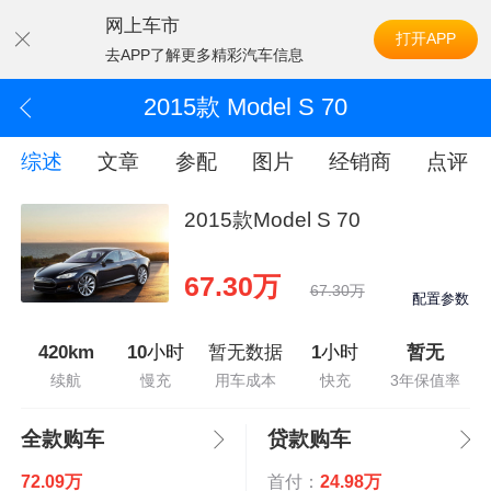
网上车市
打开APP
去APP了解更多精彩汽车信息
2015款 Model S 70
综述
文章
参配
图片
经销商
点评
2015款Model S 70
67.30万
67.30万
配置参数
420km
10
小时
暂无数据
1
小时
暂无
续航
慢充
用车成本
快充
3年保值率
全款购车
贷款购车
72.09万
首付：
24.98万