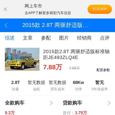
网上车市
打开APP
去APP了解更多精彩汽车信息
2015款 2.8T 两驱舒适版标准轴距JE493ZLQ4E
综述
文章
参配
图片
经销商
点评
2015款2.8T 两驱舒适版标准轴
距JE493ZLQ4E
7.88万
7.88万
配置参数
2.8T
暂无数据
暂无数据
68Kw
暂无
排量
油耗
用车成本
功率
3年保值率
全款购车
贷款购车
9.3万
首付：
3.79万