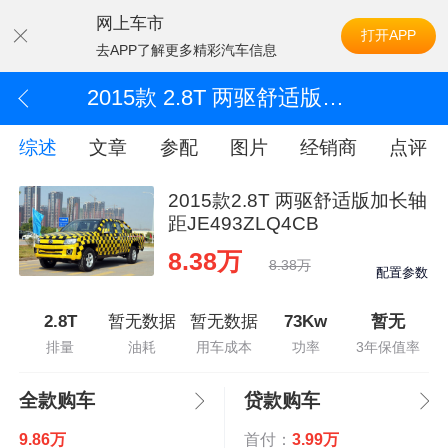
网上车市
打开APP
去APP了解更多精彩汽车信息
2015款 2.8T 两驱舒适版加长轴距JE493ZLQ4CB
综述
文章
参配
图片
经销商
点评
2015款2.8T 两驱舒适版加长轴
距JE493ZLQ4CB
8.38万
8.38万
配置参数
2.8T
暂无数据
暂无数据
73Kw
暂无
排量
油耗
用车成本
功率
3年保值率
全款购车
贷款购车
9.86万
首付：
3.99万