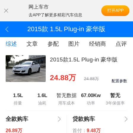
网上车市
打开APP
去APP了解更多精彩汽车信息
2015款 1.5L Plug-in 豪华版
综述
文章
参配
图片
经销商
点评
2015款1.5L Plug-in 豪华版
24.88万
24.88万
配置参数
1.5L
1.6L
暂无数据
67.00Kw
暂无
排量
油耗
用车成本
功率
3年保值率
全款购车
贷款购车
26.89万
首付：
9.48万