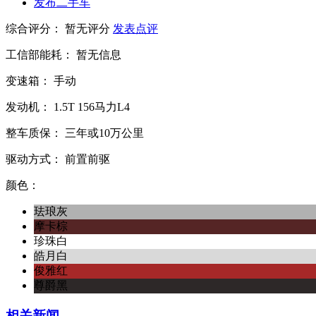
发布二手车
综合评分：
暂无评分
发表点评
工信部能耗：
暂无信息
变速箱：
手动
发动机：
1.5T
156马力L4
整车质保：
三年或10万公里
驱动方式：
前置前驱
颜色：
珐琅灰
摩卡棕
珍珠白
皓月白
俊雅红
尊爵黑
相关新闻