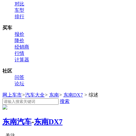
对比
车型
排行
买车
报价
降价
经销商
行情
计算器
社区
问答
论坛
网上车市
>
汽车大全
>
东南
>
东南DX7
>
综述
搜索
东南汽车
-
东南DX7
关注