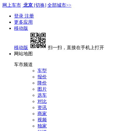
网上车市
北京
[切换]
全部城市>>
登录
注册
更多应用
移动版
移动版
扫一扫，直接在手机上打开
网站地图
车市频道
车型
报价
降价
图片
选车
对比
资讯
商家
视频
独家