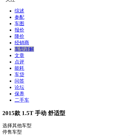
综述
参配
车图
报价
降价
经销商
车型详解
文章
点评
能耗
车贷
问答
论坛
保养
二手车
2015款 1.5T 手动 舒适型
选择其他车型
停售车型