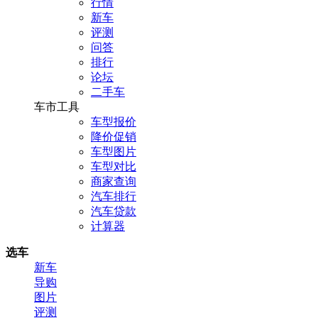
行情
新车
评测
问答
排行
论坛
二手车
车市工具
车型报价
降价促销
车型图片
车型对比
商家查询
汽车排行
汽车贷款
计算器
选车
新车
导购
图片
评测