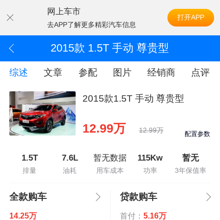
网上车市
打开APP
去APP了解更多精彩汽车信息
2015款 1.5T 手动 尊贵型
综述
文章
参配
图片
经销商
点评
2015款1.5T 手动 尊贵型
12.99万
12.99万
配置参数
1.5T
7.6L
暂无数据
115Kw
暂无
排量
油耗
用车成本
功率
3年保值率
全款购车
贷款购车
14.25万
首付：
5.16万